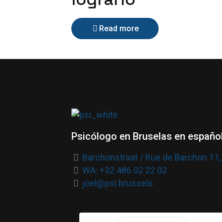
Read more
Psicólogo en Bruselas en español
Barchonstraat / Rue de Barchon 11,
WA: +32 486 02 22 02
joel@psi.brussels