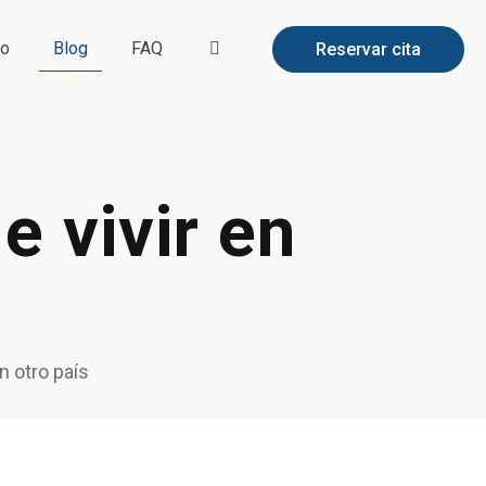
to
Blog
FAQ
Reservar cita
e vivir en
n otro país