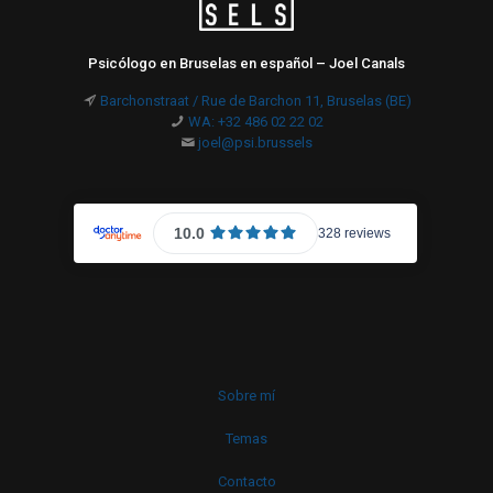
Psicólogo en Bruselas en español – Joel Canals
Barchonstraat / Rue de Barchon 11, Bruselas (BE)
WA: +32 486 02 22 02
joel@psi.brussels
Sobre mí
Temas
Contacto