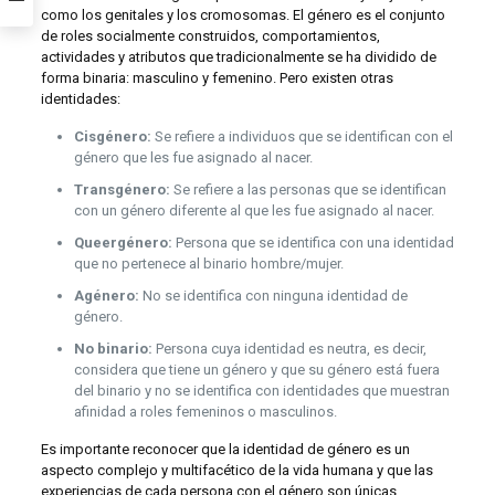
como los genitales y los cromosomas. El género es el conjunto
de roles socialmente construidos, comportamientos,
actividades y atributos que tradicionalmente se ha dividido de
forma binaria: masculino y femenino. Pero existen otras
identidades:
Cisgénero:
Se refiere a individuos que se identifican con el
género que les fue asignado al nacer.
Transgénero:
Se refiere a las personas que se identifican
con un género diferente al que les fue asignado al nacer.
Queergénero
:
Persona que se identifica con una identidad
que no pertenece al binario hombre/mujer.
Agénero
:
No se identifica con ninguna identidad de
género.
No binario
:
Persona cuya identidad es neutra, es decir,
considera que tiene un género y que su género está fuera
del binario y no se identifica con identidades que muestran
afinidad a roles femeninos o masculinos.
Es importante reconocer que la identidad de género es un
aspecto complejo y multifacético de la vida humana y que las
experiencias de cada persona con el género son únicas.